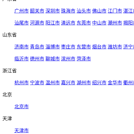
广州市
韶关市
深圳市
珠海市
汕头市
佛山市
江门市
湛江
汕尾市
河源市
阳江市
清远市
东莞市
中山市
潮州市
揭阳
山东省
济南市
青岛市
淄博市
枣庄市
东营市
烟台市
潍坊市
济宁
临沂市
德州市
聊城市
滨州市
菏泽市
浙江省
杭州市
宁波市
温州市
嘉兴市
湖州市
绍兴市
金华市
衢州
北京
北京市
天津
天津市