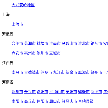
大兴安岭地区
上海
上海市
安徽省
合肥市
芜湖市
蚌埠市
淮南市
马鞍山市
淮北市
铜陵市
安
六安市
亳州市
池州市
宣城市
江西省
南昌市
景德镇市
萍乡市
九江市
新余市
鹰潭市
赣州市
吉
河南省
郑州市
开封市
洛阳市
平顶山市
安阳市
鹤壁市
新乡市
焦
南阳市
商丘市
信阳市
周口市
驻马店市
直辖县级