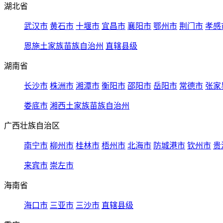
湖北省
武汉市
黄石市
十堰市
宜昌市
襄阳市
鄂州市
荆门市
孝感
恩施土家族苗族自治州
直辖县级
湖南省
长沙市
株洲市
湘潭市
衡阳市
邵阳市
岳阳市
常德市
张家
娄底市
湘西土家族苗族自治州
广西壮族自治区
南宁市
柳州市
桂林市
梧州市
北海市
防城港市
钦州市
贵
来宾市
崇左市
海南省
海口市
三亚市
三沙市
直辖县级