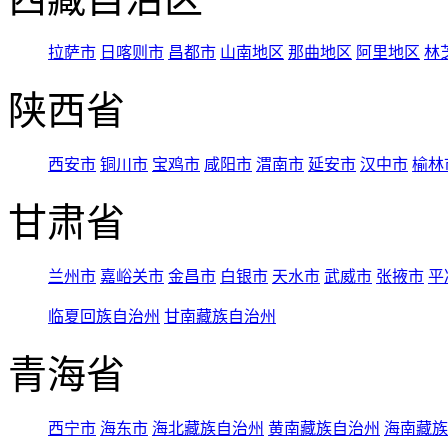
拉萨市
日喀则市
昌都市
山南地区
那曲地区
阿里地区
林
陕西省
西安市
铜川市
宝鸡市
咸阳市
渭南市
延安市
汉中市
榆林
甘肃省
兰州市
嘉峪关市
金昌市
白银市
天水市
武威市
张掖市
平
临夏回族自治州
甘南藏族自治州
青海省
西宁市
海东市
海北藏族自治州
黄南藏族自治州
海南藏族