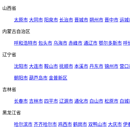
山西省
太原市
大同市
阳泉市
长治市
晋城市
朔州市
晋中市
运城
内蒙古自治区
呼和浩特市
包头市
乌海市
赤峰市
通辽市
鄂尔多斯市
呼
辽宁省
沈阳市
大连市
鞍山市
抚顺市
本溪市
丹东市
锦州市
营口
朝阳市
葫芦岛市
金普新区
吉林省
长春市
吉林市
四平市
辽源市
通化市
白山市
松原市
白城
黑龙江省
哈尔滨市
齐齐哈尔市
鸡西市
鹤岗市
双鸭山市
大庆市
伊