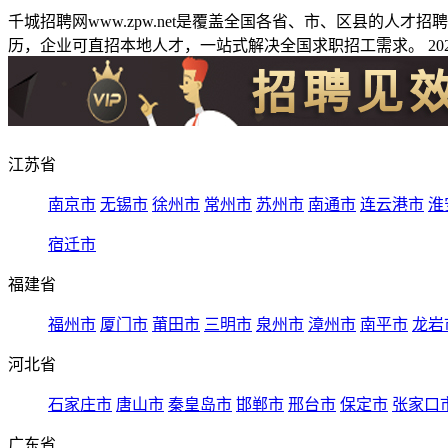
千城招聘网www.zpw.net是覆盖全国各省、市、区县的人
历，企业可直招本地人才，一站式解决全国求职招工需求。 2026
江苏省
南京市
无锡市
徐州市
常州市
苏州市
南通市
连云港市
淮
宿迁市
福建省
福州市
厦门市
莆田市
三明市
泉州市
漳州市
南平市
龙岩
河北省
石家庄市
唐山市
秦皇岛市
邯郸市
邢台市
保定市
张家口
广东省