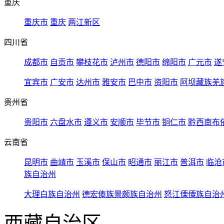
重庆
重庆市
重庆
两江新区
四川省
成都市
自贡市
攀枝花市
泸州市
德阳市
绵阳市
广元市
遂
宜宾市
广安市
达州市
雅安市
巴中市
资阳市
阿坝藏族羌
贵州省
贵阳市
六盘水市
遵义市
安顺市
毕节市
铜仁市
黔西南布
云南省
昆明市
曲靖市
玉溪市
保山市
昭通市
丽江市
普洱市
临沧
族自治州
大理白族自治州
德宏傣族景颇族自治州
怒江傈僳族自治
西藏自治区